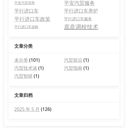
平安汽贸服务
平安汽贸优势
平行进口车
平行进口车养护
平行进口车政策
平行进口车服务
底盘调校技术
平行进口车选购
文章分类
未分类
(101)
汽贸前沿
(1)
汽贸技术谈
(1)
汽贸指南
(1)
汽贸智研
(1)
文章归档
2025 年 5 月
(126)