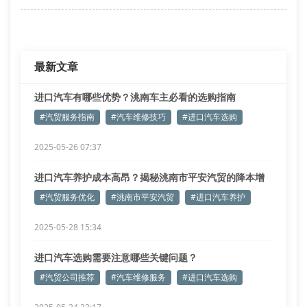
年保值率平均比国产车高出15%，这对注重长期用车成
本的用户来说尤为关键。
三大核心优势解析
最新文章
首先
进口汽车有哪些优势？洮南车主必看的选购指南
#汽贸服务指南
#汽车维修技巧
#进口汽车选购
2025-05-26 07:37
进口汽车养护成本高昂？揭秘洮南市平安汽贸的降本增
效方案
#汽贸服务优化
#洮南市平安汽贸
#进口汽车养护
2025-05-28 15:34
进口汽车选购需要注意哪些关键问题？
#汽贸公司推荐
#汽车维修服务
#进口汽车选购